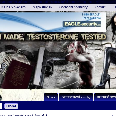
vod, detektivní, pátrání, odposlech, sledování, štěnice, eagle security
ČR a na Slovensko
Mapa stránek
Obchodní podmínky
Kontakt
Ce
O nás
DETEKTIVNÍ služby
BEZPEČNOST
Hledat
y s vlastní pamětí, skryté, špionážní