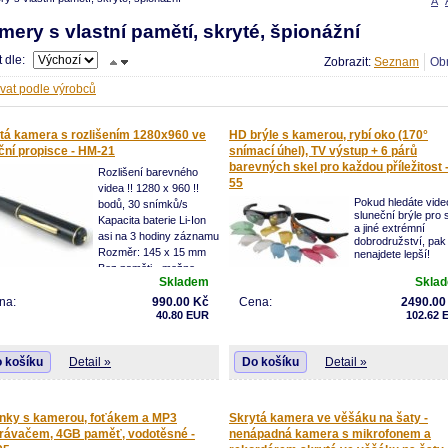
A
mery s vlastní pamětí, skryté, špionážní
t dle:
Zobrazit:
ovat podle výrobců
tá kamera s rozlišením 1280x960 ve
HD brýle s kamerou, rybí oko (170°
ční propisce - HM-21
snímací úhel), TV výstup + 6 párů
barevných skel pro každou příležitost 
Rozlišení barevného
55
videa !! 1280 x 960 !!
Pokud hledáte vide
bodů, 30 snímků/s
sluneční brýle pro 
Kapacita baterie Li-Ion
a jiné extrémní
asi na 3 hodiny záznamu
dobrodružství, pak
Rozměr: 145 x 15 mm
nenajdete lepší!
Bez paměti - možno
Tyto sportovní video sluneční brýle umožňují
Skladem
Skla
použít Micro SD až 8 GB
zaznamenat vše, co vidíte! Zaznamenává
na:
990.00 Kč
Cena:
2490.00
barevný obraz v kvalitě rozlišení videa 128
40.80 EUR
102.62 
@ 30 obrázku/sekundu a samozřejmě i zvuk 
širokým snímacím úhlem objektivu 170 stup
můžete zachytit vše co se děje kolem Vás n
krásné scenérie okolo. Zařízení podporuje a
 košíku
Detail »
Do košíku
Detail »
GB Micro SD karty, což Vám umožní zachyti
hodin záznamu na vnitřní kartu. Uživatelsky
přívětivé ovládání umožní zapnout a vypnout
kameru nebo spustit a zastavit nahrávání jen
nky s kamerou, foťákem a MP3
Skrytá kamera ve věšáku na šaty -
stisknutím jediného tlačítka. Není možné, ab
rávačem, 4GB paměť, vodotěsné -
nenápadná kamera s mikrofonem a
ovládání bylo jednodušší. Přes dodáný CIN