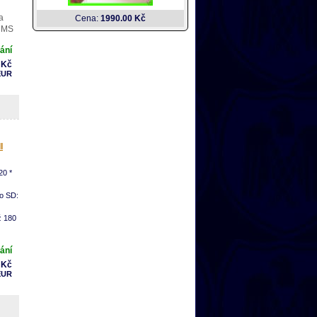
a
Cena:
1990.00 Kč
 MMS
ání
t
 Kč
EUR
l
20 *
o SD:
ž 180
ání
 Kč
EUR