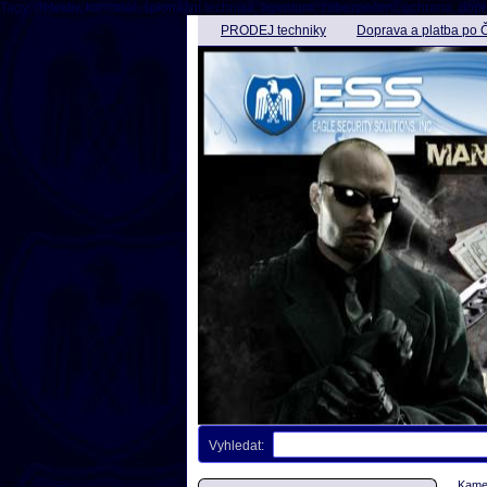
Tagy: detektiv, kancelář, špionážní technika, agentura, zabezpečení, ochrana, dopro
PRODEJ techniky
Doprava a platba po 
Vyhledat:
Kamer