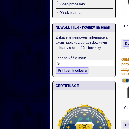
Video procesory
Dárek zdarma
Ce
NEWSLETTER - novinky na email
MMS
možno
Získávejte nejnovější informace a
podp
zaříz
akční nabídky z oblasti detektivní
Do
chat,
ochrany a špionážní techniky.
Zadejte Váš e-mail:
GSM 
pohy
fotk
Přihlásit k odběru
umís
CERTIFIKACE
Ce
Využ
mDVR
Do
nasa