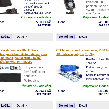
detekce zvuku s
kamerou. Při
možností upozornění
poplachu nebo n
pomocí SMS či
zavoláním
vyžádání pošle
nahrávání audio / video
s obrázkem
v okolí štěnice
Připraveno k odeslání
Připraveno k odesl
sledovaného
odesílání fotografií nebo
prostoru. Možnos
na:
2290.00 Kč
Cena:
2490.00
videa prostřednictvím
94.37 EUR
ovládání pomocí PC, OS Android, IOS.
102.62 
st zjištění stavu baterie na dálku
ora až 128GB micro SD
ení je vhodné k zabezpečení či monitorování
 košíku
Detail »
Do košíku
Detail »
 bytů, domů, vozidel, či jiných prostor
skrytá kamera Black Box s
PET láhev na vodu s kamerou, 1080 ful
bovým čidlem. Automaticky pošle
HD, detekce pohybu, TopSpy
u na mobil, pokud zjistí v místě
Rozlišení videa: 19
tění pohyb - MH90MMS
1080 AVI
Skryté kameře v
Podpora karty micr
až 64 GB
černé skříňce nic
Kapacita baterie: a
neunikne
minut nahrávání při
Potřebujete
plném nabití
dlouhodobě střežit
Připraveno k odeslání
Připraveno k odesl
kancelář, sklad,
na:
2750.00 Kč
Cena:
2450.00
chodbu nebo byt?
113.33 EUR
100.97 
ijte možnosti profesionální mikro kamery
 Black box vyvinuté pro zcela skryté
 košíku
Detail »
Do košíku
Detail »
zení.