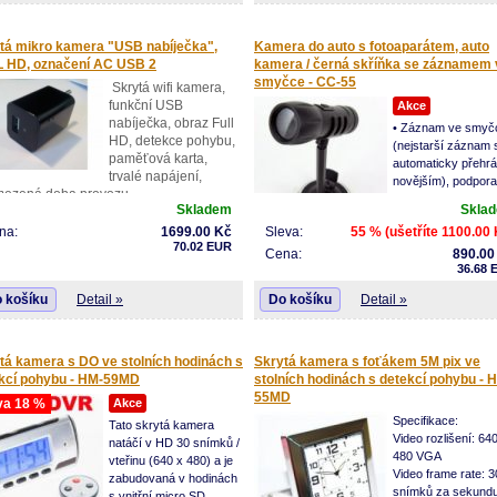
tá kamera v podobě černé skříňky není
bena v Číně, špičkové zpracování a
tá mikro kamera "USB nabíječka",
Kamera do auto s fotoaparátem, auto
šší spolehlivost garantuje přední
 HD, označení AC USB 2
kamera / černá skříňka se záznamem 
bce špionážní techniky z Taiwanu.
smyčce - CC-55
Skrytá wifi kamera,
o kamera se skvěle kamufluje např. do
funkční USB
Akce
nu, do knihy a do dekoračních
nabíječka, obraz Full
• Záznam ve smyč
ětů. Aby miniaturní objektiv viděl na
HD, detekce pohybu,
(nejstarší záznam 
, stačí mu malý otvor o velikosti 1,5
paměťová karta,
automaticky přehr
trvalé napájení,
novějším), podpora
ra navíc sama zatelefonuje na Vaše
ezená doba provozu
16GB SD karet.
l a pošle MMS fotku při detekci pohybu.
Skladem
Skla
• Jedna z nelepšíc
á skříňka s mikrokamerou je určena pro
na:
1699.00 Kč
Sleva:
55 % (ušetříte 1100.00 
trhu v poměru kvali
70.02 EUR
áročnější bezpečnostní aplikace.
cena.
Cena:
890.00
36.68 
• Při nabíjení baterie lze pořizovat video.
• Funkce PC kamery a chatování.
á skříňka s mikrokamerou je určena pro
 košíku
Detail »
Do košíku
Detail »
• Podpora AVI video formátu.
áročnější bezpečnostní aplikace.
• Je možné provádět záznam obrazu s vys
rozlišením za nízkého osvětlení.
• Podpora 30 fps na 720*480 fotografii
tá kamera s DO ve stolních hodinách s
Skrytá kamera s foťákem 5M pix ve
• Podpora funkce fotoaparátu při rozlišení 12
kcí pohybu - HM-59MD
stolních hodinách s detekcí pohybu - 
1024 pixelů.
55MD
va 18 %
Akce
• Podpora USB1.1 a USB2.0.
Specifikace:
Tato skrytá kamera
• Podpora 16GB micro SD karty (maximum)
Video rozlišení: 640
natáčí v HD 30 snímků /
• Vestavěná lithiová baterie pro dosažení del
480 VGA
vteřinu (640 x 480) a je
provozu; pohotovostní doba je až 100 minut.
Video frame rate: 3
zabudovaná v hodinách
snímků za sekund
s vnitřní micro SD