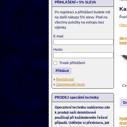
PŘIHLÁŠENÍ = 5% SLEVA
Ka
Po registraci a přihlášení budete mít
Řadi
na další nákupy 5% slevu. Platí na
všechny položky na eshopu bez
Filtr
výjimky.
E-mail:
Skry
funk
Heslo:
Trvalé přihlášení
Přihlásit
»
Registrovat
»
Zapomenuté heslo
Ce
PRODEJ speciální techniky
Do
Operativní techniku nabízenou zde
k prodeji naši detektivové
používají při každodenním řešení
Hodi
případů. Udělejte si představu, jak
přeh