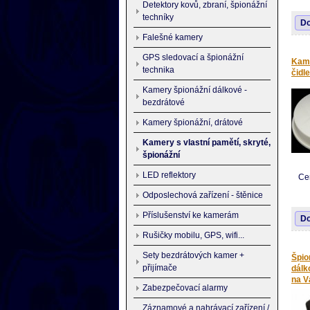
Detektory kovů, zbraní, špionážní
klíč 
kame
techníky
Do
nahrá
pohot
Falešné kamery
použi
Datum
GPS sledovací a špionážní
Kame
technika
Pokud
čidl
zaříz
se vy
Kamery špionážní dálkové -
PC ne
bezdrátové
dokou
kontr
Kamery špionážní, drátové
jako 
Skyp
Kamery s vlastní pamětí, skryté,
špionážní
LED reflektory
Rozli
Ce
AVI s
Odposlechová zařízení - štěnice
obsah
jedno
Příslušenství ke kamerám
Do
nahrá
007! 
Rušičky mobilu, GPS, wifi...
Sety bezdrátových kamer +
Špio
přijímače
dálk
na V
Zabezpečovací alarmy
Záznamové a nahrávací zařízení /