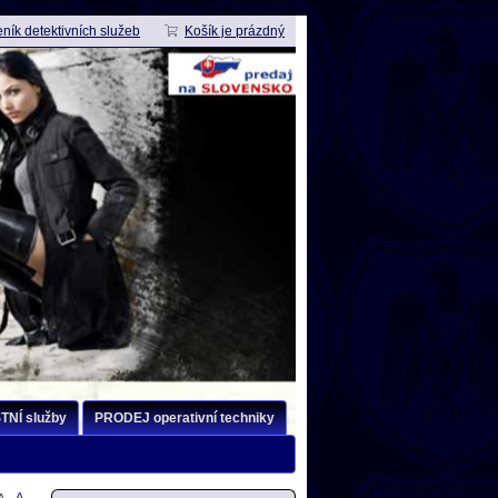
ník detektivních služeb
Košík je prázdný
NÍ služby
PRODEJ operativní techniky
POUŽITÍ techniky - články