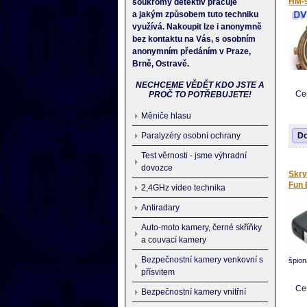
HM-
soukromý detektiv pracuje
a jakým způsobem tuto techniku
využívá. Nakoupit lze i anonymně
bez kontaktu na Vás, s osobním
anonymním předáním v Praze,
Brně, Ostravě.
NECHCEME VĚDĚT KDO JSTE A
Ce
PROČ TO POTŘEBUJETE!
nahrá
desig
Měniče hlasu
- Dob
bezpe
Do
Paralyzéry osobní ochrany
zdrav
- Poz
Test věrnosti - jsme výhradní
nahrá
dovozce
Skry
Fun 
2,4GHz video technika
Antiradary
Auto-moto kamery, černé skříňky
a couvací kamery
Bezpečnostní kamery venkovní s
špion
přísvitem
Jedno
micr
Ce
Bezpečnostní kamery vnitřní
lze n
spouš