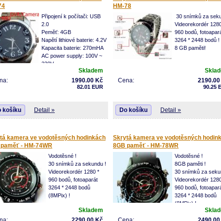
stává ideální k použití jako špionážní kamer
74
HM-78
baby kamera.
Připojení k počítači: USB
30 snímků za seku
2.0
Videorekordér 1280
Peměť: 4GB
960 bodů, fotoapar
Napětí lithiové baterie: 4.2V
3264 * 2448 bodů !
Kapacita baterie: 270mHA
8 GB paměti!
AC power supply: 100V ~
230V
Skladem
Skla
Výstupní video formáty: AVI
zní teplota: 0 ~ 40 C
na:
1990.00 Kč
Cena:
2190.00
82.01 EUR
90.25 
ovací teplota: -10 až 60 C
kost: 52x52x17mm
 košíku
Detail »
Do košíku
Detail »
tá kamera ve vodotěsných hodinkách
Skrytá kamera ve vodotěsných hodin
 paměť - HM-74WR
8GB paměť - HM-78WR
Vodotěsné !
Vodotěsné !
30 snímků za sekundu !
8GB paměti !
Videorekordér 1280 *
30 snímků za seku
960 bodů, fotoaparát
Videorekordér 1280
3264 * 2448 bodů
960 bodů, fotoapar
(8MPix) !
3264 * 2448 bodů
(8MPix) !
Skladem
Skla
na:
2290.00 Kč
Cena:
2490.00