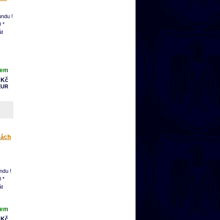
a nebo
ndu !
 *
át
dem
 Kč
EUR
kách
ndu !
 *
át
dem
 Kč