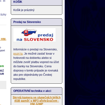
A
A
KOŠÍK
Košík je prázdný
Predaj na Slovensko
- HM-
o
Informácie o predaji na Slovensko,
sport
pozri tu
. Je možné zaslať tovar v
hotovosti na dobierku alebo si
môžete zvoliť platbu vopred na účet
dem
do banky na Slovensku. Cena
dopravy v tomto prípade je rovnaká
 Kč
0x720P
EUR
ako pre objednávky po Českej
. S
ňů
republike.
ebo
ž 32
t
OPERATIVNÍ technika v akci
Skrytá kamera ve slunečních býlích
y
4GB paměť s MP3 přehrávačem -
CH
HM-32MP