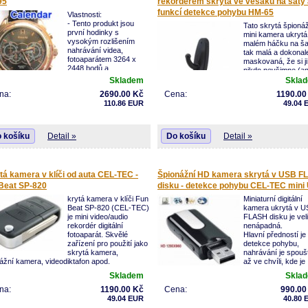
kabel je možné přehrát video na běžné televi
95
rekordérem skrytá ve věšáku na šaty 
kdekoliv.
funkcí detekce pohybu HM-65
Vlastnosti:
- Tento produkt jsou
Tato skrytá špioná
první hodinky s
mini kamera ukrytá
vysokým rozlišením
malém háčku na ša
nahrávání videa,
tak malá a dokonal
fotoaparátem 3264 x
maskovaná, že si ji
2448 bodů a
nikdo nevšimne (ani
vestavěným MP3
který si odkládá ša
Skladem
Skla
přehrávačem.
háček). Nahrávaný
na:
2690.00 Kč
Cena:
1190.00
- Může fotografovat a
záznam je ve vys
110.86 EUR
49.04 
vat. S jednoduchým ovládáním, elegantní
rozlišení 1280 x 96
n a malé rozměry.
ukládá se na paměťovou micro SD kartu, ze 
rý nástroj pro podnikání, vzdělávání,
jej lze bez problémů přehrát do PC nebo
čnost, média, právo, cestovní ruch,
notebooku. Záznam skryté špionážní kamer
 košíku
Detail »
Do košíku
Detail »
otní péče a tak dále.
věšáku na šaty je ukládán ve formátu AVI, ne
námka: Nepřipojujte k počítači během
tedy nutné jej nijak upravovat.
vání videa nebo fotografování.
Montáž háčku je velmi snadná, díky přilože
tá kamera v klíči od auta CEL-TEC -
Špionážní HD kamera skrytá v USB 
vybavení, kde najdete vše potřebné pro jeho
Beat SP-820
disku - detekce pohybu CEL-TEC mini
pevné uchycení.
krytá kamera v klíči Fun
Miniaturní digitální
Beat SP-820 (CEL-TEC)
kamera ukrytá v U
je mini video/audio
FLASH disku je vel
rekordér digitální
nenápadná.
fotoaparát. Skvělé
Hlavní předností je
zařízení pro použití jako
detekce pohybu,
skrytá kamera,
nahrávání je spouš
ážní kamera, videodiktafon apod.
až ve chvíli, kde je
detekován pohyb.
Skladem
Skla
tlivá videa se uloží na paměťovou kartu
Nahrává video ve
oSD nebo microSDHC (max. 16GB). U videa
formátu .avi, pořizuje foto .jpg a také podporu
na:
1190.00 Kč
Cena:
990.00
avíc nastavit detekci pohybu - video se
pouze nahrávání zvuku.
49.04 EUR
40.80 
tí pouze pokud zaznamená pohyb, jinak je
Nahrávky se ukládají na MicroSD kartu, pod