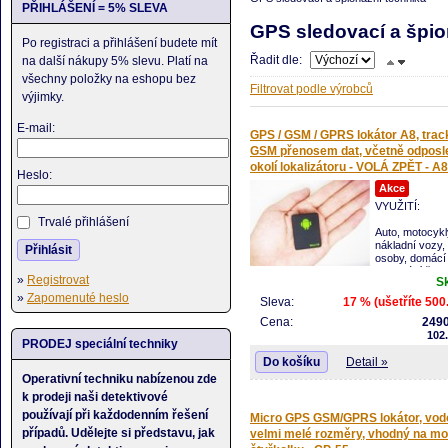
PŘIHLÁŠENÍ = 5% SLEVA
GPS sledovací a špio
Po registraci a přihlášení budete mít
Řadit dle:
na další nákupy 5% slevu. Platí na
všechny položky na eshopu bez
Filtrovat podle výrobců
výjimky.
E-mail:
GPS / GSM / GPRS lokátor A8, trac
GSM přenosem dat, včetně odposl
okolí lokalizátoru - VOLÁ ZPĚT - A8
Heslo:
Akce
VYUŽITÍ:
Trvalé přihlášení
Auto, motocykly
nákladní vozy, 
Přihlásit
osoby, domácí 
sledování či
»
Registrovat
S
monitorování
»
Zapomenuté heslo
Vysoce účinný prvek proti krádeži vozů 
Sleva:
17 % (ušetříte 500
zařízení s okamžitostí vypátrání a sledo
Cena:
2490
reálném čase
102
Jako ochranný prvek pro starší nebo po
PRODEJ speciální techniky
osoby. Má SOS tlačítko – které pokud je 
Do košíku
Detail »
tak vyšle svoji vlastní pozici až do 5
přednastavených mobilů nebo počítačů.
Operativní techniku nabízenou zde
Správa majetku / lidí.
k prodeji naši detektivové
Pro půjčovny jako ochranna proti zneužití
používají při každodenním řešení
krádeži majetku
Micro GPS GSM/GPRS lokátor, vod
Má vestavěný mikrofon - odposlouchávej
případů. Udělejte si představu, jak
velmi melé rozměry, vhodný na mo
zvuky, konverzaci kolem lokátoru.