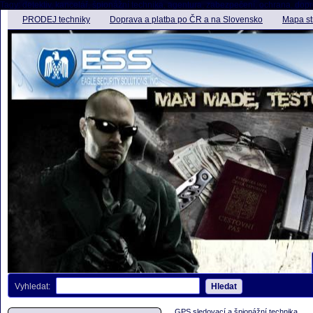
Tagy: detektiv, kancelář, špionážní technika, agentura, zabezpečení, ochrana, dopro
PRODEJ techniky
Doprava a platba po ČR a na Slovensko
Mapa st
Vyhledat:
Hledat
GPS sledovací a špionážní technika