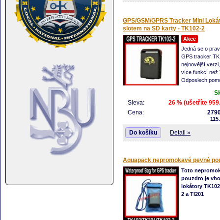
GPS/GSM/GPRS Tracker Mini Lokát
slotem na SD karty - TK102-2
Akce
Jedná se o pra
GPS tracker TK1
nejnovější verzi
více funkcí ne
Odposlech pom
Geo ohrada
S
Upozornit na p
Sleva:
26 % (ušetříte 959
Rychlostní upozornění
SOS funkce
Cena:
2790
115
Snímač pohybu
Funkce SD karty
Do košíku
Detail »
Aquapack nepromokavé pevné po
Toto nepromo
pouzdro je vh
lokátory TK102
2 a TI201