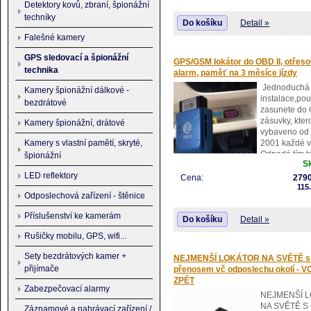
Autonabíječka má velmi šikovně a n
Detektory kovů, zbraní, špionážní
nenápadně zabudovaný GSM odpos
techníky
Do košíku
Detail »
takže nemusíte mít strach, že by ji kd
odhalil a stále se nabíjí.
Falešné kamery
Jejími dalšími přednostmi je funkce
volání při detekci hluku/zvuků ve sv
GPS sledovací a špionážní
GPS/GSM lokátor do OBD II, otřesov
či určení přesné polohy, kde se práv
technika
alarm, paměť na 3 měsíce jízdy
nachází.
Jednoduchá
Kamery špionážní dálkové -
instalace,po
bezdrátové
zasunete do
zásuvky, kter
Kamery špionážní, drátové
vybaveno od 
2001 každé v
Kamery s vlastní pamětí, skryté,
Odpadá tím t
špionážní
S
kabeláž a pr
LED reflektory
připojování ke zdroji.
Můžete také s
Cena:
2790
přenášet mezi několika vozidly.
115
Odposlechová zařízení - štěnice
Příslušenství ke kamerám
Do košíku
Detail »
Rušičky mobilu, GPS, wifi...
Sety bezdrátových kamer +
NEJMENŠÍ LOKÁTOR NA SVĚTĚ s
přijímače
přenosem vč odposlechu okolí - 
ZPĚT
Zabezpečovací alarmy
NEJMENŠÍ 
NA SVĚTĚ S
Záznamové a nahrávací zařízení /