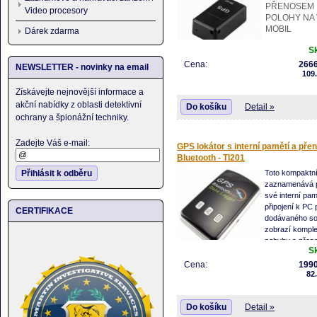
PŘENOSEM
Video procesory
POLOHY NA
MOBIL
Dárek zdarma
S
Cena:
2666
NEWSLETTER - novinky na email
109
Získávejte nejnovější informace a
akční nabídky z oblasti detektivní
Do košíku
Detail »
ochrany a špionážní techniky.
Zadejte Váš e-mail:
GPS lokátor s interní pamětí a př
Bluetooth - TI201
Přihlásit k odběru
Toto kompaktní
zaznamenává p
své interní pam
připojení k PC
CERTIFIKACE
dodávaného so
zobrazí komple
pohybu s přesn
S
několik metrů.
Lokalizátor má tři kontrolky, které zobraz
Cena:
1990
82
baterie, signál a bluetooth. Výhradně pře
bluetooth 2.0 se můžete k zařízení bezd
připojit a stáhnout data pomocí notebook
Do košíku
Detail »
chytrého telefonu, PDA...