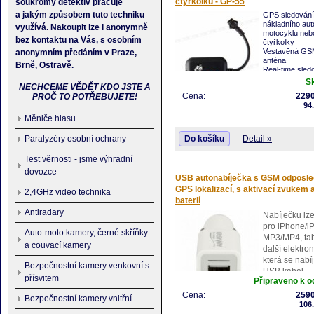
čtyřkolku - GP-55
soukromý detektiv pracuje
Sledování svého vozového parku, zamě
Monitorování zločinců.
a jakým způsobem tuto techniku
GPS sledování 
nákladního aut
využívá. Nakoupit lze i anonymně
motocyklu neb
bez kontaktu na Vás, s osobním
čtyřkolky
Vestavěná GS
anonymním předáním v Praze,
anténa
Brně, Ostravě.
Real-time sled
SOS alarm a p
S
NECHCEME VĚDĚT KDO JSTE A
hlasového mon
Cena:
2290
PROČ TO POTŘEBUJETE!
prostoru
94
Podpora detekce zapnutí zapalování a f
dálkového vypnutí motoru (přívod paliva/
Měniče hlasu
elektriky)
Do košíku
Detail »
Paralyzéry osobní ochrany
Trakování v reálném čase, přehrávání 
trasy
Test věrnosti - jsme výhradní
Podporuje platformu SMS a GPRS sledo
Integrované vibrační senzory umožňuje 
dovozce
USB autonabíječka s GSM odposl
alarm na Váš mabil
GPS lokalizací, s aktivací zvukem a
2,4GHz video technika
baterií
Antiradary
Nabíječku lze
pro iPhone/i
Auto-moto kamery, černé skříňky
MP3/MP4, tab
a couvací kamery
další elektron
která se nabíj
Bezpečnostní kamery venkovní s
USB kabel.
přísvitem
Připraveno k o
Její instalace
snadná, pouz
Cena:
2590
Bezpečnostní kamery vnitřní
zastrčíte v autě do zapalovače.
106