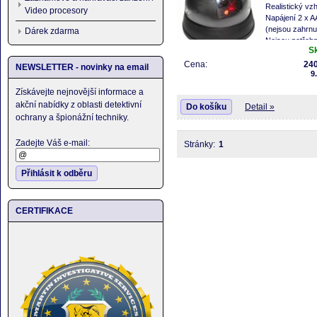
Realistický vz
Video procesory
Napájení 2 x A
(nejsou zahrnu
Dárek zdarma
Nejsou potřeb
S
dráty
Žádný snímač pohybu
Cena:
240
NEWSLETTER - novinky na email
9
Nastavitelné
Získávejte nejnovější informace a
akční nabídky z oblasti detektivní
Do košíku
Detail »
ochrany a špionážní techniky.
Zadejte Váš e-mail:
Stránky:
1
Přihlásit k odběru
CERTIFIKACE