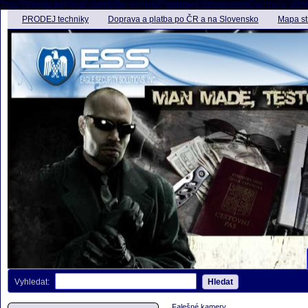
Tagy: detektiv, kancelář, špionážní technika, agentura, zabezpečení, ochrana, dopro
PRODEJ techniky
Doprava a platba po ČR a na Slovensko
Mapa st
Vyhledat:
Hledat
Falešné kamery