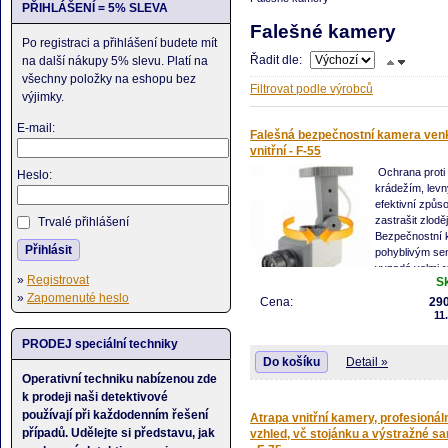
PŘIHLÁŠENÍ = 5% SLEVA
Falešné kamery
Po registraci a přihlášení budete mít
Řadit dle:
na další nákupy 5% slevu. Platí na
všechny položky na eshopu bez
Filtrovat podle výrobců
výjimky.
E-mail:
Falešná bezpečnostní kamera venk
vnitřní - F-55
Ochrana proti
Heslo:
krádežím, levn
efektivní způso
zastrašit zloděj
Trvalé přihlášení
Bezpečnostní 
Přihlásit
pohyblivým s
vypadá velmi re
»
Registrovat
S
Když zazname
»
Zapomenuté heslo
začne se pohybovat ze strany na stranu 
Cena:
290
11
se červená LED dioda, takže to vypadá, 
kamera funkční a nahrává. Výborné pro p
PRODEJ speciální techniky
obchodech, práci nebo i doma.
Do košíku
Detail »
Operativní techniku nabízenou zde
k prodeji naši detektivové
používají při každodenním řešení
Atrapa vnitřní kamery, profesionál
případů. Udělejte si představu, jak
vzhled, vč stojánku a výstražné s