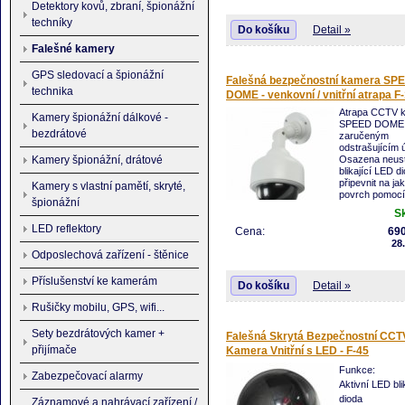
Detektory kovů, zbraní, špionážní
techníky
Do košíku
Detail »
Falešné kamery
GPS sledovací a špionážní
Falešná bezpečnostní kamera SP
technika
DOME - venkovní / vnitřní atrapa F
Atrapa CCTV 
Kamery špionážní dálkové -
SPEED DOME
bezdrátové
zaručeným
odstrašujícím 
Osazena neust
Kamery špionážní, drátové
blikající LED d
připevnit na ja
Kamery s vlastní pamětí, skryté,
povrch pomocí
špionážní
přiloženého
S
nastavitelného
LED reflektory
Cena:
690
- Výška: 26.5 cm
28
- Průměr: 12.8 cm
Odposlechová zařízení - štěnice
- Baterie: 2x 1.5 V AA
- Materiál: Plast
Příslušenství ke kamerám
Do košíku
Detail »
- Stupeň krytí IP: IP65
Rušičky mobilu, GPS, wifi...
Sety bezdrátových kamer +
Falešná Skrytá Bezpečnostní CCT
přijímače
Kamera Vnitřní s LED - F-45
Funkce:
Zabezpečovací alarmy
Aktivní LED bli
dioda
Záznamové a nahrávací zařízení /