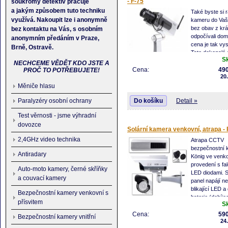
- F-75
soukromý detektiv pracuje
a jakým způsobem tuto techniku
Také byste si rá
využívá. Nakoupit lze i anonymně
kameru do Vaš
bez obav z kr
bez kontaktu na Vás, s osobním
odpočívali dom
anonymním předáním v Praze,
cena je tak vy
Brně, Ostravě.
Tato dokonalá 
S
kamery se sn
NECHCEME VĚDĚT KDO JSTE A
pohybu Vám to
Cena:
490
PROČ TO POTŘEBUJETE!
20
jakmile někdo projde kolem, červené svě
blikat a kamera se bude pohybovat poma
Měniče hlasu
strany na stranu... opravdu jako pravá!
Do košíku
Detail »
Paralyzéry osobní ochrany
se šrouby pro montáž. Vyrobena z
nárazuodolného materiálu v stříbrné a č
Test věrnosti - jsme výhradní
barvě.
dovozce
Solární kamera venkovní, atrapa - 
2,4GHz video technika
Atrapa CCTV
bezpečnostní 
Antiradary
König ve venk
provedení s fa
Auto-moto kamery, černé skříňky
LED diodami. S
a couvací kamery
panel napájí ne
blikající LED a 
Bezpečnostní kamery venkovní s
baterie (dobíje
přísvitem
S
baterie nejsou součástí balení). Při dos
osvětlení nejsou baterie nutné.
Cena:
590
Bezpečnostní kamery vnitřní
24